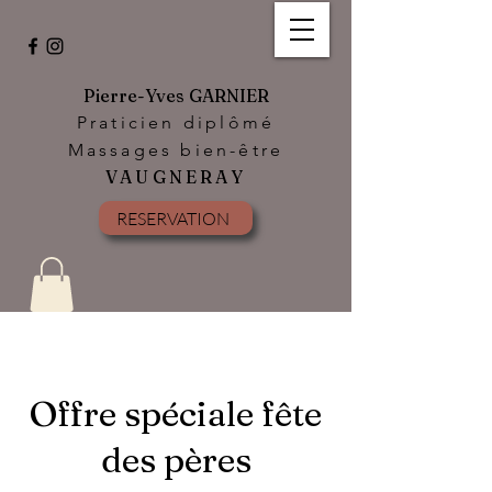
Pierre-Yves GARNIER
Praticien diplômé
Massages bien-être
VAUGNERAY
RESERVATION
Offre spéciale fête
des pères