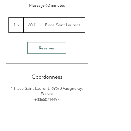
Massage 60 minutes
60
euros
1 h
1
60 €
Place Saint Laurent
Réserver
Coordonnées
1 Place Saint Laurent, 69670 Vaugneray,
France
+33650714497
untempspoursoi69670@gmail.com