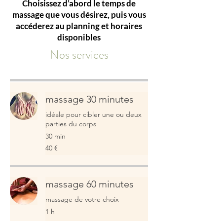
Choisissez d’abord le temps de
massage que vous désirez, puis vous
accéderez au planning et horaires
disponibles
Nos services
massage 30 minutes
idéale pour cibler une ou deux
parties du corps
30 min
40
40 €
euros
massage 60 minutes
massage de votre choix
1 h
75