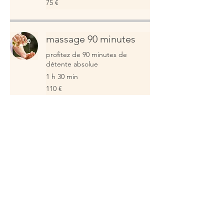
75 €
euros
massage 90 minutes
profitez de 90 minutes de
détente absolue
1 h 30 min
110
110 €
euros
Offre spéciale fête des
pères
Massage 60 minutes
1 h
60
60 €
euros