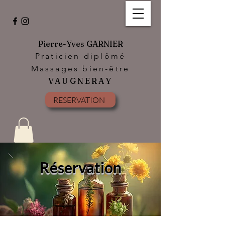
Pierre-Yves GARNIER
Praticien diplômé
Massages bien-être
VAUGNERAY
RESERVATION
Réservation