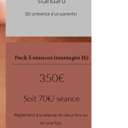
standard
(En présence d’un parents)
Pack 5 séances (massages 1h)
350€
Soit 70€/ séance
Règlement à la séance, en deux fois ou
en une fois