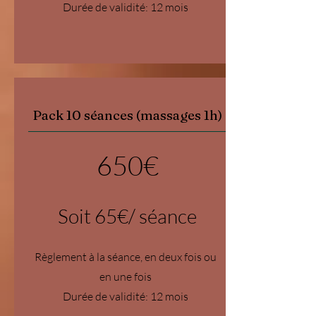
Durée de validité: 12 mois
Pack 10 séances (massages 1h)
650€
Soit 65€/ séance
Règlement à la séance, en deux fois ou
en une fois
Durée de validité: 12 mois