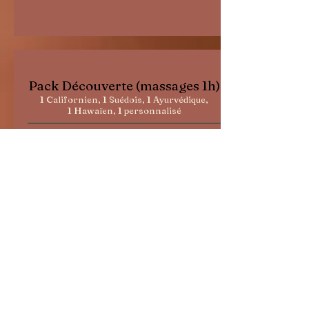
Pack Découverte (massages 1h)
1 Californien, 1 Suédois, 1 Ayurvédique,
1 Hawaïen, 1 personnalisé
325€
Soit 65€/ séance
Règlement à la séance, en deux fois ou
en une fois
Durée de validité: 12 mois