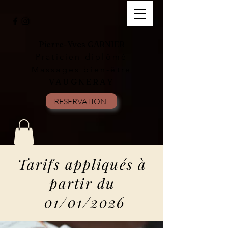
Pierre-Yves GARNIER
Praticien diplômé
Massages bien-être
VAUGNERAY
RESERVATION
Tarifs appliqués à
partir du
0
1/01/2026